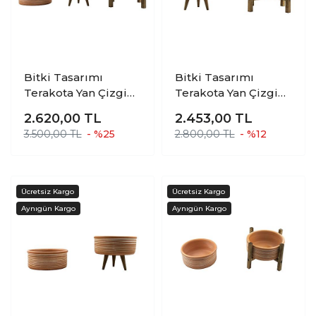
Bitki Tasarımı
Bitki Tasarımı
Terakota Yan Çizgi
Terakota Yan Çizgi
Desenli Toprak
Desenli Toprak
2.620,00
TL
2.453,00
TL
Aranjman ve Bonzai
Aranjman ve Bonzai
3.500,00 TL
- %25
2.800,00 TL
- %12
Saksı Üçlü Set
Saksı 3 ve 4 Ayaklı
İkili Set