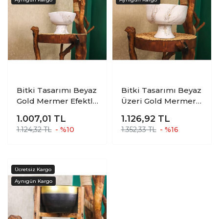
Bitki Tasarımı Beyaz
Bitki Tasarımı Beyaz
Gold Mermer Efektli
Üzeri Gold Mermer
Kendinden Ayaklı
Efektli Kendinden
1.007,01
TL
1.126,92
TL
Aranjmanlık
Ayaklı Aranjmanlık
1.124,32 TL
- %10
1.352,33 TL
- %16
Sunumluk Bonzai
Sunumluk Bonzai
Terakota Toprak
Terakota Toprak
Saksı Kare Küçük
Saksı Kare Büyük