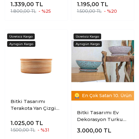
1.339,00
TL
1.195,00
TL
Aranjman ve Bonzai
Desenli Toprak
1.800,00 TL
- %25
1.500,00 TL
- %20
Saksı 4 Ayaklı
Aranjman ve Bonzai
Saksı 3 Ayaklı
En Çok Satan 10. Ürün
Bitki Tasarımı
Terakota Yan Çizgi
Bitki Tasarımı Ev
Desenli Toprak
Dekorasyon Turkuaz
Aranjman ve Bonzai
1.025,00
TL
Şekilli Ve Krem
Saksı
3.000,00
TL
1.500,00 TL
- %31
Kahve Şekilli Artistik