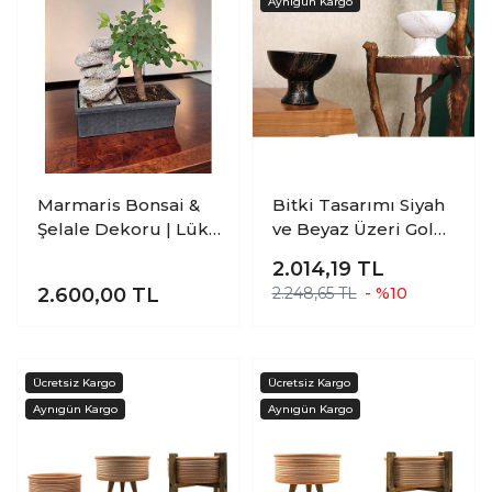
Marmaris Bonsai &
Bitki Tasarımı Siyah
Şelale Dekoru | Lüks
ve Beyaz Üzeri Gold
Hediye Bitki
Mermer Efektli
2.014,19
TL
Kendinden Ayaklı
2.600,00
TL
2.248,65 TL
- %10
Aranjmanlık
Sunumluk Bonzai
Terakota Toprak
Saksı Yuvarlak İkili
Set Küçük