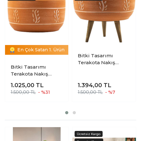
En Çok Satan 1. Ürün
Bitki Tasarımı
Terakota Nakış
Bitki Tasarımı
Desenli Toprak
Terakota Nakış
Aranjman ve Bonzai
Desenli Toprak
Saksı 3 Ayaklı
1.025,00
TL
1.394,00
TL
Aranjman ve Bonzai
1.500,00 TL
- %31
1.500,00 TL
- %7
Saksı