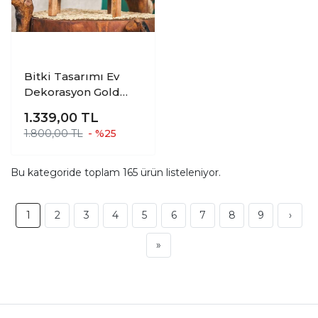
Bitki Tasarımı Ev
Dekorasyon Gold
Şeritli Siyah
1.339,00
TL
Aranjmanlık
1.800,00 TL
- %25
Sunumluk Bonzai
Terracota Toprak
Saksı 4 Ayaklı
Bu kategoride toplam
165
ürün listeleniyor.
1
2
3
4
5
6
7
8
9
›
»