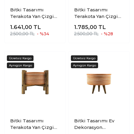
Bitki Tasarımı
Bitki Tasarımı
Terakota Yan Çizgi
Terakota Yan Çizgi
Desenli Toprak
Desenli Toprak
1.641,00
TL
1.785,00
TL
Aranjman ve Bonzai
Aranjman ve Bonzai
2.500,00 TL
- %34
2.500,00 TL
- %28
Saksı Ayaksız ve 3
Saksı Ayaksız ve 4
Ayaklı İkili Set
Ayaklı İkili Set
Bitki Tasarımı
Bitki Tasarımı Ev
Terakota Yan Çizgi
Dekorasyon
Desenli Toprak
Terakota Yan Çizgi