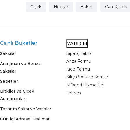
Çiçek
Hediye
Buket
Canlı Çiçek
Canlı Buketler
YARDIM
Saksılar
Sipariş Takibi
Arıza Formu
Aranjman ve Bonzai
İade Formu
Saksılar
Sıkça Sorulan Sorular
Sepetler
Müşteri Hizmetleri
Bitkiler ve Çiçek
İletişim
Aranjmanları
Tasarım Saksı ve Vazolar
Gün içi Adrese Teslimat