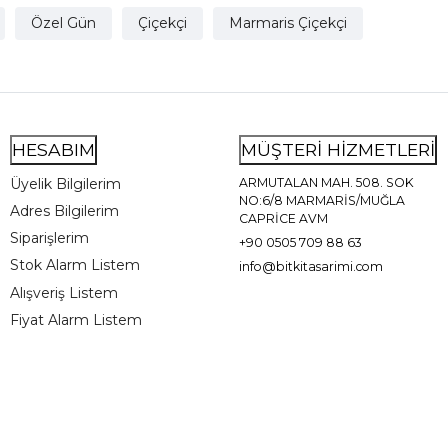
Özel Gün
Çiçekçi
Marmaris Çiçekçi
HESABIM
MÜŞTERİ HİZMETLERİ
Üyelik Bilgilerim
ARMUTALAN MAH. 508. SOK
NO:6/8 MARMARİS/MUĞLA
Adres Bilgilerim
CAPRİCE AVM
Siparişlerim
+90 0505 709 88 63
Stok Alarm Listem
info@bitkitasarimi.com
Alışveriş Listem
Fiyat Alarm Listem