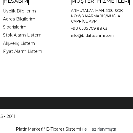
HESABIM
MÜŞTERİ HİZMETLERİ
Üyelik Bilgilerim
ARMUTALAN MAH. 508. SOK
NO:6/8 MARMARİS/MUĞLA
Adres Bilgilerim
CAPRİCE AVM
Siparişlerim
+90 0505 709 88 63
Stok Alarm Listem
info@bitkitasarimi.com
Alışveriş Listem
Fiyat Alarm Listem
5 - 2011
®
PlatinMarket
E-Ticaret Sistemi
İle Hazırlanmıştır.