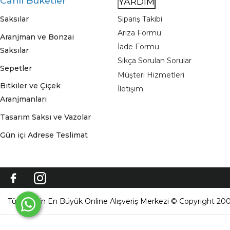
Canlı Buketler
YARDIM
Saksılar
Sipariş Takibi
Arıza Formu
Aranjman ve Bonzai
İade Formu
Saksılar
Sıkça Sorulan Sorular
Sepetler
Müşteri Hizmetleri
Bitkiler ve Çiçek
İletişim
Aranjmanları
Tasarım Saksı ve Vazolar
Gün içi Adrese Teslimat
Türkiye'nin En Büyük Online Alışveriş Merkezi © Copyright 200