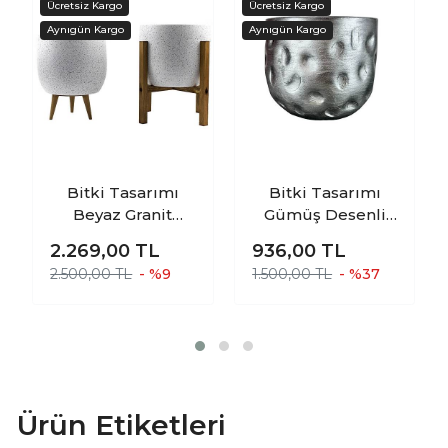
Bitki Tasarımı
Bitki Tasarımı
Beyaz Granit
Gümüş Desenli
Toprak Saksı
Toprak Saksı
2.269,00
TL
936,00
TL
Saksılık Salon
Saksılık Salon
2.500,00 TL
- %9
1.500,00 TL
- %37
Çiçeklik İkili Set 3
Çiçeklik - 19 CM
Ayaklı- 4 Ayaklı-
19 CM
Ürün Etiketleri