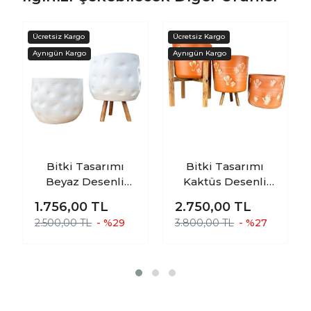
Bitki Tasarımı
Bitki Tasarımı
Beyaz Desenli
Kaktüs Desenli
Toprak Saksı
Toprak Saksı
1.756,00
TL
2.750,00
TL
Saksılık Salon
Saksılık Salon
2.500,00 TL
- %29
3.800,00 TL
- %27
Çiçeklik İkili Set
Çiçeklik Üçlü Set
Ayaksız - 3 Ayaklı-
- 19 CM
19 CM