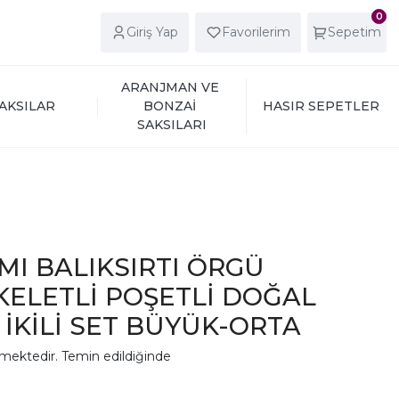
0
Giriş Yap
Favorilerim
Sepetim
ARANJMAN VE 
AKSILAR
BONZAİ 
HASIR SEPETLER
SAKSILARI
IMI BALIKSIRTI ÖRGÜ
KELETLİ POŞETLİ DOĞAL
 İKİLİ SET BÜYÜK-ORTA
mektedir. Temin edildiğinde