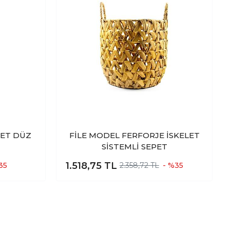
PET DÜZ
FİLE MODEL FERFORJE İSKELET
SİSTEMLİ SEPET
1.518,75
TL
35
2.358,72 TL
- %35