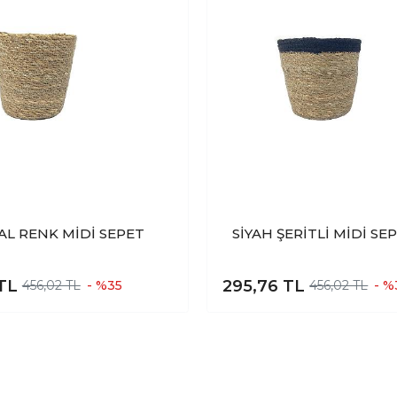
L RENK MİDİ SEPET
SİYAH ŞERİTLİ MİDİ SE
TL
295,76
TL
456,02 TL
- %35
456,02 TL
- %