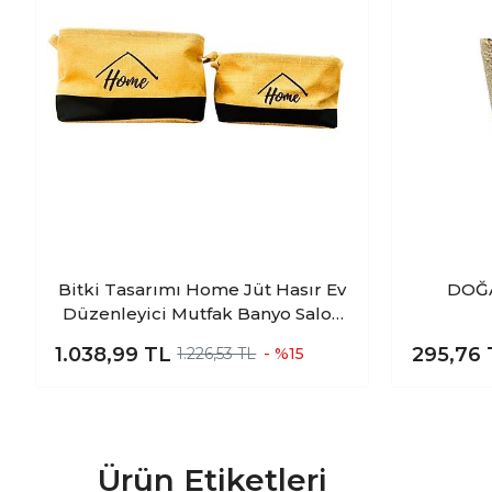
Bitki Tasarımı Home Jüt Hasır Ev
DOĞA
Düzenleyici Mutfak Banyo Salon
Sepeti Katlanır Sıvı Korumalı İkili
1.038,99
TL
295,76
1.226,53 TL
- %15
Set O-K
Ürün Etiketleri