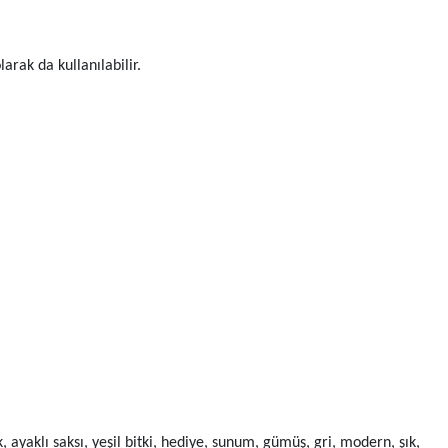
arak da kullanılabilir.
, ayaklı saksı, yeşil bitki, hediye, sunum, gümüş, gri, modern, şık,