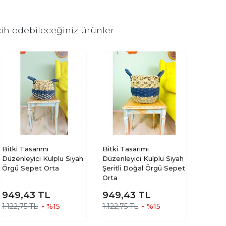
ih edebileceğiniz ürünler
Bitki Tasarımı
Bitki Tasarımı
Düzenleyici Kulplu Siyah
Düzenleyici Kulplu Siyah
Örgü Sepet Orta
Şeritli Doğal Örgü Sepet
Orta
949,43
TL
949,43
TL
1.122,75 TL
- %15
1.122,75 TL
- %15