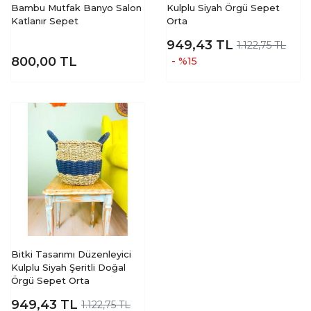
Bambu Mutfak Banyo Salon
Kulplu Siyah Örgü Sepet
Katlanır Sepet
Orta
949,43
TL
1.122,75 TL
800,00
TL
- %15
Bitki Tasarımı Düzenleyici
Kulplu Siyah Şeritli Doğal
Örgü Sepet Orta
949,43
TL
1.122,75 TL