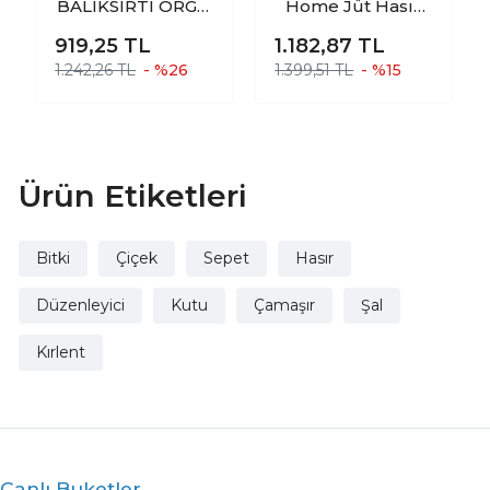
BALIKSIRTI ÖRGÜ
Home Jüt Hasır
FERFORJE
Ev Düzenleyici
919,25
TL
1.182,87
TL
İSKELETLİ
Mutfak Banyo
1.242,26 TL
- %26
1.399,51 TL
- %15
POŞETLİ DOĞAL
Salon Sepeti
HASIR SEPET
Katlanır Sıvı
MİDİ BOY
Korumalı İkili Set
B-O
Ürün Etiketleri
Bitki
Çiçek
Sepet
Hasır
Düzenleyici
Kutu
Çamaşır
Şal
Kırlent
Canlı Buketler