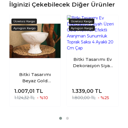
İlginizi Çekebilecek Diğer Ürünler
Bitki Tasarımı Ev
Dekorasyon Siyah
Üzeri Gold
Bitki Tasarımı
Mermer Efektli
Beyaz Gold
Aranjman
Mermer Efektli
Sunumluk Toprak
1.007,01
TL
1.339,00
TL
Kendinden Ayaklı
Saksı 4 Ayaklı 20
1.124,32 TL
- %10
1.800,00 TL
- %25
Aranjmanlık
Cm Çap
Sunumluk Bonzai
Terakota Toprak
Saksı Yuvarlak
Küçük