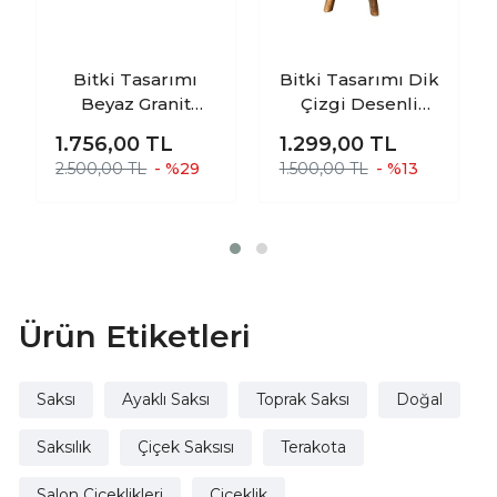
Bitki Tasarımı
Bitki Tasarımı Dik
Beyaz Granit
Çizgi Desenli
Toprak Saksı
Toprak Saksı
1.756,00
TL
1.299,00
TL
Saksılık Salon
Saksılık Salon
2.500,00 TL
- %29
1.500,00 TL
- %13
Çiçeklik İkili Set
Çiçeklik 3 Ayaklı -
Ayaksız - 3 Ayaklı-
19 CM
19 CM
Ürün Etiketleri
Saksı
Ayaklı Saksı
Toprak Saksı
Doğal
Saksılık
Çiçek Saksısı
Terakota
Salon Çiçeklikleri
Çiçeklik