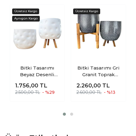
Bitki Tasarımı
Bitki Tasarımı Gri
Beyaz Desenli
Granit Toprak
Toprak Saksı
Saksı Saksılık
1.756,00
TL
2.260,00
TL
Saksılık Salon
Salon Çiçeklik
2.500,00 TL
- %29
2.600,00 TL
- %13
Çiçeklik İkili Set
İkili Set 3 Ayaklı- 4
Ayaksız - 3 Ayaklı-
Ayaklı- 19 CM
19 CM