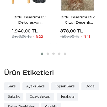
Bitki Tasarımı Ev
Bitki Tasarımı Dik
Dekorasyon
Çizgi Desenli
Aksesuar Siyah
Terrakota Toprak
1.940,00
TL
878,00
TL
Granit Toprak
Saksı Saksılık
2.500,00 TL
- %22
1.500,00 TL
- %41
Saksı Saksılık
Salon Çiçeklik - 15
Salon Çiçeklik
Cm
İkili Set Ayaksız -
4 Ayaklı- 19 CM
Ürün Etiketleri
Saksı
Ayaklı Saksı
Toprak Saksı
Doğal
Saksılık
Çiçek Saksısı
Terakota
Salon Çiçeklikleri
Çiçeklik