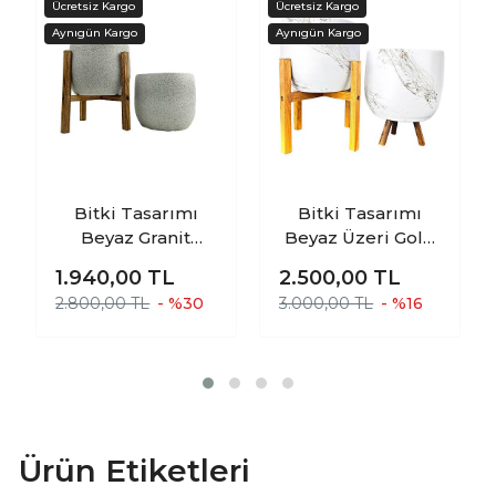
Bitki Tasarımı
Bitki Tasarımı
Beyaz Granit
Beyaz Üzeri Gold
Toprak Saksı
Mermer Efektli
1.940,00
TL
2.500,00
TL
Saksılık Salon
Toprak Saksı
2.800,00 TL
- %30
3.000,00 TL
- %16
Çiçeklik İkili Set
Saksılık Salon
Ayaksız - 4 Ayaklı-
Çiçeklik İkili Set 3
19 CM
Ayaklı- 4 Ayaklı-
19 CM
Ürün Etiketleri