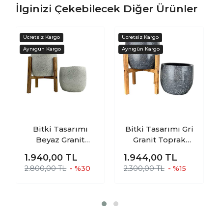
İlginizi Çekebilecek Diğer Ürünler
Bitki Tasarımı
Bitki Tasarımı Gri
Beyaz Granit
Granit Toprak
Toprak Saksı
Saksı Saksılık
1.940,00
TL
1.944,00
TL
Saksılık Salon
Salon Çiçeklik
2.800,00 TL
- %30
2.300,00 TL
- %15
Çiçeklik İkili Set
İkili Set Ayaksız -
Ayaksız - 4 Ayaklı-
4 Ayaklı- 19 CM
19 CM