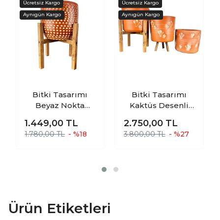
Bitki Tasarımı
Bitki Tasarımı
Beyaz Nokta
Kaktüs Desenli
Desenli Toprak
Toprak Saksı
1.449,00
TL
2.750,00
TL
Saksı Saksılık
Saksılık Salon
1.780,00 TL
- %18
3.800,00 TL
- %27
Salon Çiçeklik 4
Çiçeklik Üçlü Set
Ayaklı - 19 CM
- 19 CM
Ürün Etiketleri