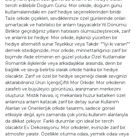
tercih edilebilir:Doğum Günü: Mor orkide, doğum günü
kutlamalarındaki en zarif hediye seçeneklerinden biridir.
Taze orkide çiçekleri, sevdiklerinize özel günlerinde onları
şımartacak ve hatırlatıcı bir anlam taşıyacaktır.Yıl Dönümü:
Birlikte geçirdiğiniz yılların hatırasını ölümsüzleştirecek, zarif
ve anlamlı bir hediye. Mor orkide, ilişkinizi yücelten bir
hediye alternatifi sunar.Teşekkür veya Takdir: ""İyi ki varsın""
demek istediğinizde, mor orkide, minnettarlığınızı zarif bir
biçimde ifade etmenin en güzel yoludur.Özel Kutlamalar:
Romantik ilişkilerde veya arkadaşlıklar arasında, derin bir
bağlılık ve sevgi belirtisi olarak orkide harika bir hediye
olacaktır. Zarif ve özel bir hediye seçeneği olarak sevginizi
aktarabilirsiniz.Ürün İçeriğiÇiftli Mor Orkide: Mor orkidenin
zarafeti ve büyüleyici görüntüsü, aranjmanın merkezini
oluşturur. Mistik havası, iç mekanlara huzur katarken özel
anlarınıza anlam katacak zarif bir detay sunar.Kullanım
Alanları ve ÖnerilerŞık orkide tasarımı, sadece görsel
etkisiyle değil, aynı zamanda çok yönlü kullanım alanlarıyla
da dikkat çekiyor. Farklı durumlar için ideal bir tercih
olacaktır:Ev Dekorasyonu: Mor orkideler, evinizde zarif bir
atmosfer yaratır. Özellikle oturma odası, yemek odası veya