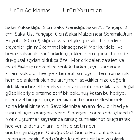
Ürün Açıklaması
Ürün Yorumları
Saksı Yüksekliği: 15 cmSaksı Genişliği: Saksı Alt Yarıçap: 13
cm, Saksı Üst Yarıçap: 16 cmSaksı Malzemesi: SeramikÜrün
Boyutu: 60 cmŞıklığı ve zarafetiyle göz alıcı bir hediye
arayanlar için mükemmel bir seçenek! Mor kurdeleli ve
beyaz saksıdaki zarif orkide çiçekleri, hem görsel hem de
duygusal açıdan oldukça özel. Mor orkideler, zarafeti ve
estetiğiyle iç mekanlara renk katarken, aynı zamanda
anlam yüklü bir hediye alternatifi sunuyor. Hem romantik
hem de anlamlı olan bu aranjman, sevdiklerinize değerli
olduklarını hissettirecek ve her anı unutulmaz kılacak. Doğal
güzellikleriyle ortama zarif bir dokunuş katan bu hediye,
ister özel bir gün için, ister sıradan bir anı özelleştirmek
adına ideal bir tercih. Sevdiklerinize anlam dolu bir hediye
sunmak için siparişinizi verin! Siparişiniz sonrasında çıkacak ?
Not oluşturma? sayfasında birkaç cümlelik not oluşturarak
hediyenizi daha anlamlı bir hale getirmeyi
unutmayın.Uygun Olduğu Özel GünlerBu zarif orkide
aranjmanı, çeşitli özel günlerde anlamlı bir hediye olarak