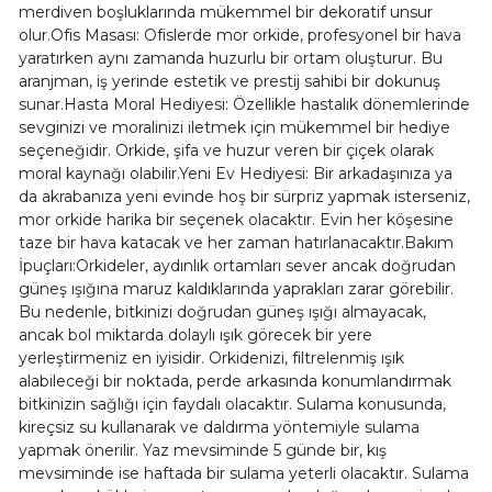
merdiven boşluklarında mükemmel bir dekoratif unsur
olur.Ofis Masası: Ofislerde mor orkide, profesyonel bir hava
yaratırken aynı zamanda huzurlu bir ortam oluşturur. Bu
aranjman, iş yerinde estetik ve prestij sahibi bir dokunuş
sunar.Hasta Moral Hediyesi: Özellikle hastalık dönemlerinde
sevginizi ve moralinizi iletmek için mükemmel bir hediye
seçeneğidir. Orkide, şifa ve huzur veren bir çiçek olarak
moral kaynağı olabilir.Yeni Ev Hediyesi: Bir arkadaşınıza ya
da akrabanıza yeni evinde hoş bir sürpriz yapmak isterseniz,
mor orkide harika bir seçenek olacaktır. Evin her köşesine
taze bir hava katacak ve her zaman hatırlanacaktır.Bakım
İpuçları:Orkideler, aydınlık ortamları sever ancak doğrudan
güneş ışığına maruz kaldıklarında yaprakları zarar görebilir.
Bu nedenle, bitkinizi doğrudan güneş ışığı almayacak,
ancak bol miktarda dolaylı ışık görecek bir yere
yerleştirmeniz en iyisidir. Orkidenizi, filtrelenmiş ışık
alabileceği bir noktada, perde arkasında konumlandırmak
bitkinizin sağlığı için faydalı olacaktır. Sulama konusunda,
kireçsiz su kullanarak ve daldırma yöntemiyle sulama
yapmak önerilir. Yaz mevsiminde 5 günde bir, kış
mevsiminde ise haftada bir sulama yeterli olacaktır. Sulama