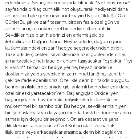
edebilirsiniz. Siparişiniz sonrasında çıkacak ?Not oluşturma?
sayfasında birkaç cümlelik not oluşturarak hediyenizi daha
anlamlı bir hale getirmeyi unutmayın.Uygun Olduğu Özel
GünlerBu şık ve zarif tasarım, birden fazla özel gün ve
anlamlı an için mükemmel bir hediye alternatifidir.
Sevdiklerinize olan hislerinizi en anlamlı şekilde
iletebilirsiniz:Doğum Günü: Beyaz orkide, doğum günü
kutlamalarındaki en zarif hediye seçeneklerinden biridir.
Taze orkide çiçekleri, sevdiklerinize özel günlerinde onları
şımartacak ve hatırlatıcı bir anlam taşıyacaktır.Teşekkür: ""İyi
ki varsın"" temalı bir hediye yerine, beyaz orkide ile
dostlarınıza ya da sevdiklerinize minnettarlığınızı zarif bir
şekilde ifade edebilirsiniz. Özellikle derin bir takdir duygusu
barındıran ilişkilerde, orkide gibi anlamlı bir hediye çok daha
özel bir etki yaratacaktır.Yeni Başlangıçlar: Orkide, yeni
başlangıçlar ve hayatındaki değişiklikleri kutlamak için
mükemmel bir semboldür. Bu hediye, sevdiklerinizin yeni
bir işe başlaması ya da yaşamlarında farklı bir döneme adım
atması için doğru bir seçimdir. Onlara cesaret ve şans
dileklerinizi sunabilirsiniz.Özel Kutlamalar: Romantik
ilişkilerde veya arkadaşlıklar arasında, derin bir bağlılık ve