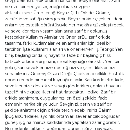
sevgi belirtisi olarak orkide harika bir hediye olacaktır. Zarif
ve özel bir hediye seçeneği olarak sevginizi
aktarabilirsiniz.Ürün İçeriğiBeyaz Çiftli Orkide: Orkide,
zarafetin ve saflığın simgesidir. Beyaz orkide çiçekleri, derin
anlamı ve estetik görüntüsüyle her mekânı güzelleştirecek
ve sevdiklerinizin yaşam alanlarına zarif bir dokunuş
katacaktır.Kullanım Alanları ve ÖnerilerBu zarif orkide
tasarımı, farklı kutlamalar ve anlamlı anlar için ideal bir
tercihtir. İşte kullanım alanları ve öneriler:Yeni İş Tebriği: Yeni
bir iş başlangıcında, iş hayatına taze bir başlangıç hissi
katacak orkide aranjmanı, moral kaynağı olacaktır. Yeni bir
yola çıkan sevdiklerinize desteğinizi ve şans dileklerinizi
sunabilirsiniz.Geçmiş Olsun Dileği: Çiçekler, özellikle hastalık
dönemlerinde bir moral kaynağı olabilir. Sarı kurdeleli orkide,
sevdiklerinize destek ve sevgi gönderirken, onlara hayatın
tazeliğini ve güzelliklerini hatırlatacaktır.Hediye: Zarif bir
orkide aranjmanı, duygularınızı en özel şekilde ifade
etmenin harika bir yoludur. Sevginizi, derin ve zarif bir
şekilde anlatmak için orkide tercih edebilirsiniz.Bakım
İpuçları:Orkideler, aydınlık ortamları sever ancak doğrudan
güneş ışığına maruz kaldıklarında yaprakları zarar görebilir.
Bu nedenle, bitkinizi doğrudan güneş ışığı almayacak,