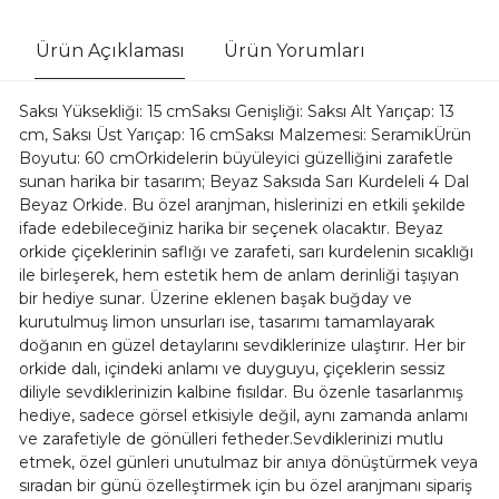
Ürün Açıklaması
Ürün Yorumları
Saksı Yüksekliği: 15 cmSaksı Genişliği: Saksı Alt Yarıçap: 13
cm, Saksı Üst Yarıçap: 16 cmSaksı Malzemesi: SeramikÜrün
Boyutu: 60 cmOrkidelerin büyüleyici güzelliğini zarafetle
sunan harika bir tasarım; Beyaz Saksıda Sarı Kurdeleli 4 Dal
Beyaz Orkide. Bu özel aranjman, hislerinizi en etkili şekilde
ifade edebileceğiniz harika bir seçenek olacaktır. Beyaz
orkide çiçeklerinin saflığı ve zarafeti, sarı kurdelenin sıcaklığı
ile birleşerek, hem estetik hem de anlam derinliği taşıyan
bir hediye sunar. Üzerine eklenen başak buğday ve
kurutulmuş limon unsurları ise, tasarımı tamamlayarak
doğanın en güzel detaylarını sevdiklerinize ulaştırır. Her bir
orkide dalı, içindeki anlamı ve duyguyu, çiçeklerin sessiz
diliyle sevdiklerinizin kalbine fısıldar. Bu özenle tasarlanmış
hediye, sadece görsel etkisiyle değil, aynı zamanda anlamı
ve zarafetiyle de gönülleri fetheder.Sevdiklerinizi mutlu
etmek, özel günleri unutulmaz bir anıya dönüştürmek veya
sıradan bir günü özelleştirmek için bu özel aranjmanı sipariş