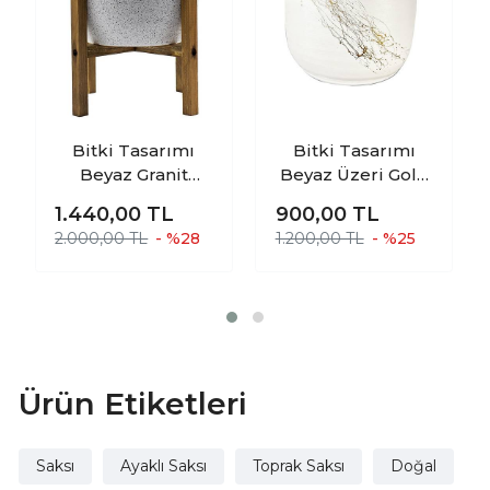
Bitki Tasarımı
Bitki Tasarımı
Beyaz Granit
Beyaz Üzeri Gold
Toprak Saksı
Mermer Efektli
1.440,00
TL
900,00
TL
Saksılık Salon
Toprak Saksı
2.000,00 TL
- %28
1.200,00 TL
- %25
Çiçeklik 4 Ayaklı -
Saksılık Salon
19 CM
Çiçeklik - 19 CM
Ürün Etiketleri
Saksı
Ayaklı Saksı
Toprak Saksı
Doğal