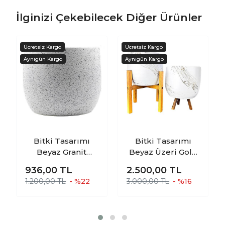
İlginizi Çekebilecek Diğer Ürünler
Bitki Tasarımı
Bitki Tasarımı
Beyaz Granit
Beyaz Üzeri Gold
Toprak Saksı
Mermer Efektli
936,00
TL
2.500,00
TL
Saksılık Salon
Toprak Saksı
1.200,00 TL
- %22
3.000,00 TL
- %16
Çiçeklik - 19 CM
Saksılık Salon
Çiçeklik İkili Set 3
Ayaklı- 4 Ayaklı-
19 CM