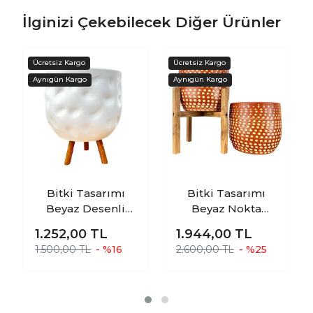
İlginizi Çekebilecek Diğer Ürünler
Bitki Tasarımı
Bitki Tasarımı
Beyaz Desenli
Beyaz Nokta
Toprak Saksı
Desenli Toprak
1.252,00
TL
1.944,00
TL
Saksılık Salon
Saksı Saksılık
1.500,00 TL
- %16
2.600,00 TL
- %25
Çiçeklik 3 Ayaklı -
Salon Çiçeklik
19 CM
İkili Set Ayaksız -
4 Ayaklı- 19 CM