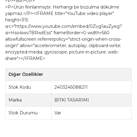
<P><BR></P>
<P>Ürün fırınlanmıştır. Herhangi bir bozulma dökülme
yapmaz.</P><IFRAME title="YouTube video player"
height=315
src="https://www.youtube.com/embed/0Zvg1auZyeg?
si=Hso4iwvTBRwilEss" frameBorder=0 width=560
allowfullscreen referrerpolicy="strict-origin-when-cross-
origin" allow="accelerometer; autoplay; clipboard-write;
encrypted-media; gyroscope; picture-in-picture; web-
share"></IFRAME>
Diğer Özellikler
Stok Kodu
2403245088211
Marka
BİTKİ TASARIMI
Stok Durumu
Var