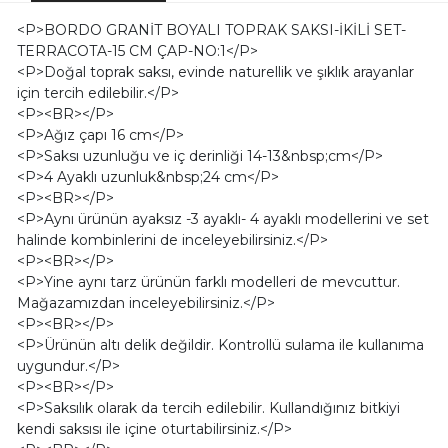
<P>BORDO GRANİT BOYALI TOPRAK SAKSI-İKİLİ SET-
TERRACOTA-15 CM ÇAP-NO:1</P>
<P>Doğal toprak saksı, evinde naturellik ve şıklık arayanlar
için tercih edilebilir.</P>
<P><BR></P>
<P>Ağız çapı 16 cm</P>
<P>Saksı uzunluğu ve iç derinliği 14-13&nbsp;cm</P>
<P>4 Ayaklı uzunluk&nbsp;24 cm</P>
<P><BR></P>
<P>Aynı ürünün ayaksız -3 ayaklı- 4 ayaklı modellerini ve set
halinde kombinlerini de inceleyebilirsiniz.</P>
<P><BR></P>
<P>Yine aynı tarz ürünün farklı modelleri de mevcuttur.
Mağazamızdan inceleyebilirsiniz.</P>
<P><BR></P>
<P>Ürünün altı delik değildir. Kontrollü sulama ile kullanıma
uygundur.</P>
<P><BR></P>
<P>Saksılık olarak da tercih edilebilir. Kullandığınız bitkiyi
kendi saksısı ile içine oturtabilirsiniz.</P>