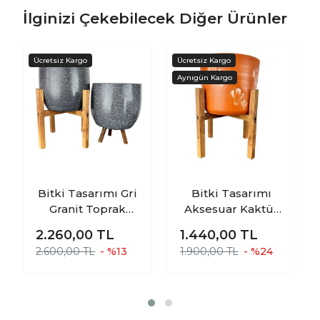
İlginizi Çekebilecek Diğer Ürünler
Bitki Tasarımı Gri
Bitki Tasarımı
Granit Toprak
Aksesuar Kaktüs
Saksı Saksılık
Desenli Toprak
2.260,00
TL
1.440,00
TL
Salon Çiçeklik
Saksı Saksılık
2.600,00 TL
- %13
1.900,00 TL
- %24
İkili Set 3 Ayaklı- 4
Salon Çiçeklik 4
Ayaklı- 19 CM
Ayaklı - 19 CM