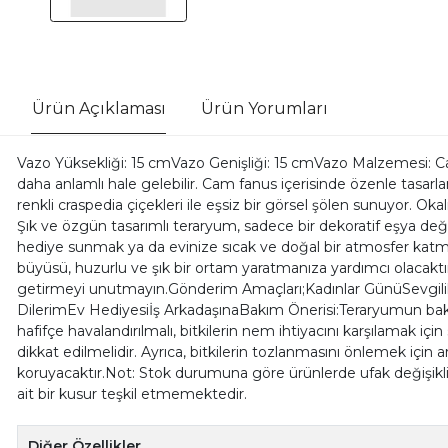
Ürün Açıklaması
Ürün Yorumları
Vazo Yüksekliği: 15 cmVazo Genişliği: 15 cmVazo Malzemesi: C
daha anlamlı hale gelebilir. Cam fanus içerisinde özenle tasarlan
renkli craspedia çiçekleri ile eşsiz bir görsel şölen sunuyor. Okal
Şık ve özgün tasarımlı teraryum, sadece bir dekoratif eşya deği
hediye sunmak ya da evinize sıcak ve doğal bir atmosfer katma
büyüsü, huzurlu ve şık bir ortam yaratmanıza yardımcı olacaktır
getirmeyi unutmayın.Gönderim Amaçları;Kadınlar GünüSevgi
DilerimEv Hediyesiİş ArkadaşınaBakım Önerisi:Teraryumun bakımı
hafifçe havalandırılmalı, bitkilerin nem ihtiyacını karşılamak 
dikkat edilmelidir. Ayrıca, bitkilerin tozlanmasını önlemek için
koruyacaktır.Not: Stok durumuna göre ürünlerde ufak değişiklik
ait bir kusur teşkil etmemektedir.
Diğer Özellikler