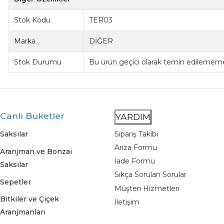
Stok Kodu
TER03
Marka
DİĞER
Stok Durumu
Bu ürün geçici olarak temin edilememe
Canlı Buketler
YARDIM
Saksılar
Sipariş Takibi
Arıza Formu
Aranjman ve Bonzai
İade Formu
Saksılar
Sıkça Sorulan Sorular
Sepetler
Müşteri Hizmetleri
Bitkiler ve Çiçek
İletişim
Aranjmanları