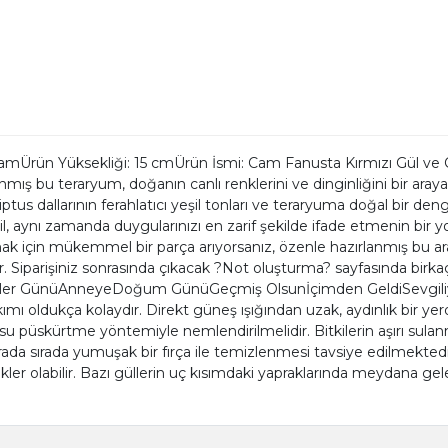
amÜrün Yüksekliği: 15 cmÜrün İsmi: Cam Fanusta Kırmızı Gül ve C
mış bu teraryum, doğanın canlı renklerini ve dinginliğini bir araya 
iptus dallarının ferahlatıcı yeşil tonları ve teraryuma doğal bir den
l, aynı zamanda duygularınızı en zarif şekilde ifade etmenin bir yo
k için mükemmel bir parça arıyorsanız, özenle hazırlanmış bu aran
. Siparişiniz sonrasında çıkacak ?Not oluşturma? sayfasında birkaç
liler GünüAnneyeDoğum GünüGeçmiş Olsunİçimden GeldiSevgiliy
 oldukça kolaydır. Direkt güneş ışığından uzak, aydınlık bir yer
için su püskürtme yöntemiyle nemlendirilmelidir. Bitkilerin aşırı 
 arada sırada yumuşak bir fırça ile temizlenmesi tavsiye edilmekted
ler olabilir. Bazı güllerin uç kısımdaki yapraklarında meydana gel