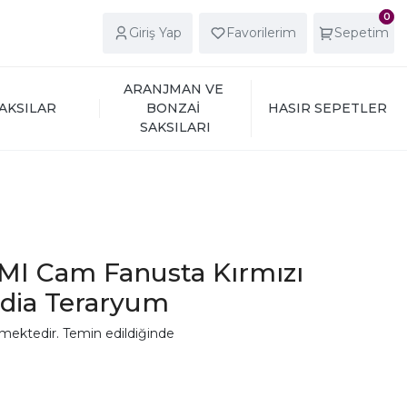
0
Giriş Yap
Favorilerim
Sepetim
ARANJMAN VE 
AKSILAR
BONZAİ 
HASIR SEPETLER
SAKSILARI
MI Cam Fanusta Kırmızı
edia Teraryum
mektedir. Temin edildiğinde