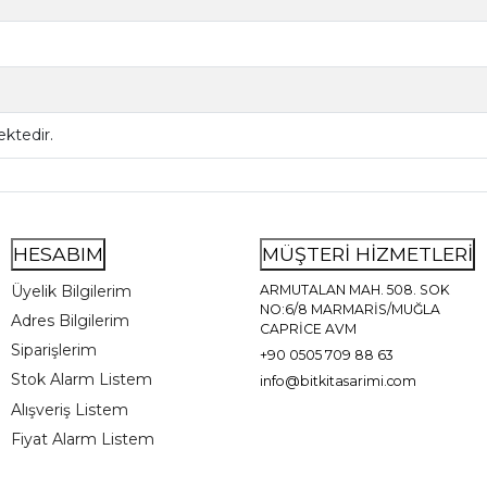
ktedir.
HESABIM
MÜŞTERİ HİZMETLERİ
Üyelik Bilgilerim
ARMUTALAN MAH. 508. SOK
NO:6/8 MARMARİS/MUĞLA
Adres Bilgilerim
CAPRİCE AVM
Siparişlerim
+90 0505 709 88 63
Stok Alarm Listem
info@bitkitasarimi.com
Alışveriş Listem
Fiyat Alarm Listem