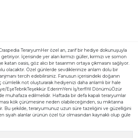
raspedia TeraryumHer özel an, zarif bir hediye dokunuşuyla
getiriyor. İçerisinde yer alan kırmızı güller, kırmızı ve somon
ge katan oasis, göz alıcı bir tasarımın ortaya çıkmasını sağlıyor.
lu olacaktır. Özel günlerde sevdiklerinize anlam dolu bir
jmanı tercih edebilirsiniz. Fanusun içerisindeki doğanın
 cümlelik not oluşturarak hediyenizi daha anlamlı bir hale
e/EşeTebrikTeşekkür EderimYeni İş/terfiYıl DönümüÖzür
de muhafaza edilmelidir. Haftada bir defa kapalı teraryumlar
sulanması kök çürümesine neden olabileceğinden, su miktarına
ir. Bu şekilde, teraryumunuz uzun süre tazeliğini ve güzelliğini
en siyah alanlar ürünün özel tür olmasından kaynaklı olup güle