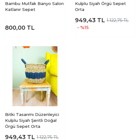
Bambu Mutfak Banyo Salon
Kulplu Siyah Örgü Sepet
Katlanır Sepet
Orta
949,43
TL
1.122,75 TL
800,00
TL
- %15
Bitki Tasarımı Düzenleyici
Kulplu Siyah Şeritli Doğal
Örgü Sepet Orta
949,43
TL
1.122,75 TL