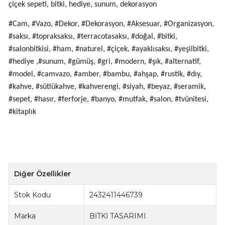
çiçek sepeti, bitki, hediye, sunum, dekorasyon
#Cam, #Vazo, #Dekor, #Dekorasyon, #Aksesuar, #Organizasyon,
#saksı, #topraksaksı, #terracotasaksı, #doğal, #bitki,
#salonbitkisi, #ham, #naturel, #çiçek, #ayaklısaksı, #yeşilbitki,
#hediye ,#sunum, #gümüş, #gri, #modern, #şık, #alternatif,
#model, #camvazo, #amber, #bambu, #ahşap, #rustik, #dıy,
#kahve, #sütlükahve, #kahverengi, #siyah, #beyaz, #seramik,
#sepet, #hasır, #ferforje, #banyo, #mutfak, #salon, #tvünitesi,
#kitaplık
Diğer Özellikler
Stok Kodu
2432411446739
Marka
BİTKİ TASARIMI