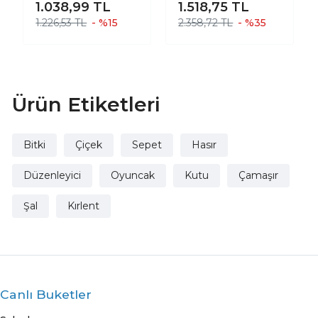
1.038,99
TL
1.518,75
TL
DÜZENLEYİCİ
SEPET
1.226,53 TL
- %15
2.358,72 TL
- %35
MUTFAK BANYO
SALON SEPETİ
KATLANIR SIVI
KORUMALI İKİLİ
SET O-K
Ürün Etiketleri
Bitki
Çiçek
Sepet
Hasır
Düzenleyici
Oyuncak
Kutu
Çamaşır
Şal
Kırlent
Canlı Buketler