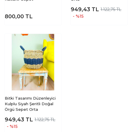
949,43
TL
1.122,75 TL
800,00
TL
- %15
Bitki Tasarımı Düzenleyici
Kulplu Siyah Şeritli Doğal
Örgü Sepet Orta
949,43
TL
1.122,75 TL
- %15