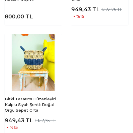
949,43
TL
1.122,75 TL
800,00
TL
- %15
Bitki Tasarımı Düzenleyici
Kulplu Siyah Şeritli Doğal
Örgü Sepet Orta
949,43
TL
1.122,75 TL
- %15