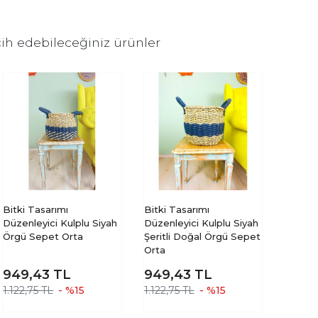
ih edebileceğiniz ürünler
Bitki Tasarımı
Bitki Tasarımı
Düzenleyici Kulplu Siyah
Düzenleyici Kulplu Siyah
Örgü Sepet Orta
Şeritli Doğal Örgü Sepet
Orta
949,43
TL
949,43
TL
1.122,75 TL
- %15
1.122,75 TL
- %15