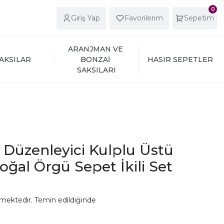
0
Giriş Yap
Favorilerim
Sepetim
ARANJMAN VE 
AKSILAR
BONZAİ 
HASIR SEPETLER
SAKSILARI
ı Düzenleyici Kulplu Üstü
Doğal Örgü Sepet İkili Set
mektedir. Temin edildiğinde