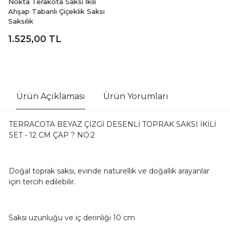
Nokta Terakota Saksı İkili
Ahşap Tabanlı Çiçeklik Saksı
Saksılık
1.525,00
TL
Ürün Açıklaması
Ürün Yorumları
TERRACOTA BEYAZ ÇİZGİ DESENLİ TOPRAK SAKSI İKİLİ
SET - 12 CM ÇAP ? NO:2
Doğal toprak saksı, evinde naturellik ve doğallık arayanlar
için tercih edilebilir.
Saksı uzunluğu ve iç derinliği 10 cm