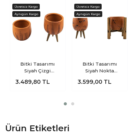
Bitki Tasarımı
Bitki Tasarımı
Siyah Çizgi
Siyah Nokta
Desenli Terakota
Desenli Terakota
3.489,80
TL
3.599,00
TL
Toprak Saksı
Toprak Saksı
Saksılık Salon
Saksılık Salon
Çiçeklik İkili Set
Çiçeklik İkili Set 3
Ayaksız, 3 Ayaklı
Ayaklı, 4 Ayaklı 12
12 Cm
Cm
Ürün Etiketleri