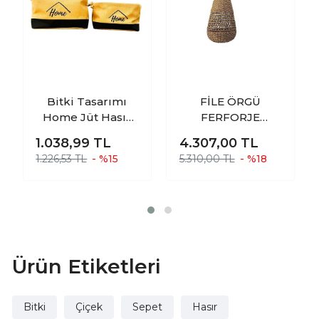
Bitki Tasarımı
FİLE ÖRGÜ
Home Jüt Hasır
FERFORJE
Ev Düzenleyici
İSKELET SİSTEMLİ
1.038,99
TL
4.307,00
TL
Mutfak Banyo
UZUN HASIR
1.226,53 TL
- %15
5.310,00 TL
- %18
Salon Sepeti
SEPET VAZO
Katlanır Sıvı
SAKSILIK 65 CM
Korumalı İkili Set
O-K
Ürün Etiketleri
Bitki
Çiçek
Sepet
Hasır