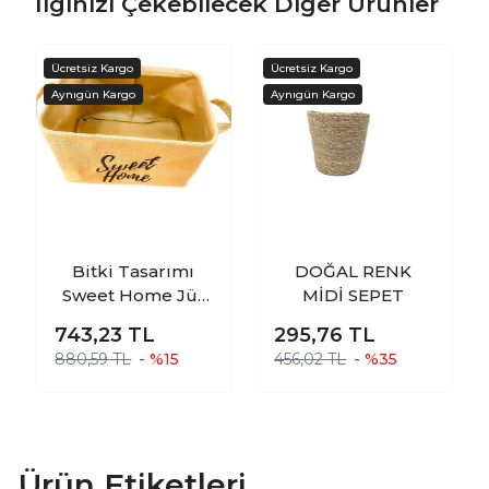
İlginizi Çekebilecek Diğer Ürünler
Bitki Tasarımı
DOĞAL RENK
Sweet Home Jüt
MİDİ SEPET
Hasır Ev
743,23
TL
295,76
TL
Düzenleyici
880,59 TL
- %15
456,02 TL
- %35
Mutfak Banyo
Salon Sepeti
Katlanır Sıvı
Korumalı Orta
Ürün Etiketleri