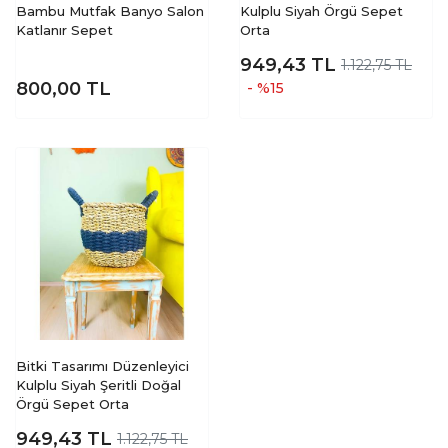
Bambu Mutfak Banyo Salon
Kulplu Siyah Örgü Sepet
Katlanır Sepet
Orta
949,43
TL
1.122,75 TL
800,00
TL
- %15
Bitki Tasarımı Düzenleyici
Kulplu Siyah Şeritli Doğal
Örgü Sepet Orta
949,43
TL
1.122,75 TL