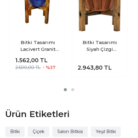
Bitki Tasarımı
Bitki Tasarımı
Lacivert Granit
Siyah Çizgi
Toprak Saksı
Desenli Terakota
1.562,00
TL
Saksılık Salon
Toprak Saksı
2.943,80
TL
2.500,00 TL
- %37
Çiçeklik 4 Ayaklı -
Saksılık Salon
15 CM
Çiçeklik 4 Ayaklı
12 Cm
Ürün Etiketleri
Bitki
Çiçek
Salon Bitkisi
Yeşil Bitki