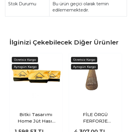
Stok Durumu
Bu ürün geçici olarak temin
edilememektedir.
İlginizi Çekebilecek Diğer Ürünler
Bitki Tasarımı
FİLE ÖRGÜ
Home Jüt Hasır
FERFORJE
Ev Düzenleyici
İSKELET SİSTEMLİ
1.598,53
TL
4.307,00
TL