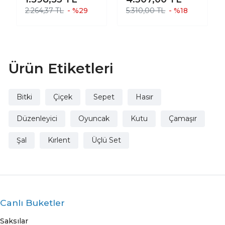
Mutfak Banyo
UZUN HASIR
2.264,37 TL
- %29
5.310,00 TL
- %18
Salon Sepeti
SEPET VAZO
Katlanır Sıvı
SAKSILIK 65 CM
Korumalı Üçlü Set
Ürün Etiketleri
Bitki
Çiçek
Sepet
Hasır
Düzenleyici
Oyuncak
Kutu
Çamaşır
Şal
Kırlent
Üçlü Set
Canlı Buketler
Saksılar