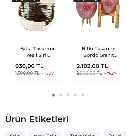
Bitki Tasarımı
Bitki Tasarımı
Yeşil Sırlı
Bordo Granit
Terrakota Toprak
Toprak Saksı
936,00
TL
2.102,00
TL
Saksı Saksılık
Saksılık Salon
1.500,00 TL
- %37
2.900,00 TL
- %27
Salon Çiçeklik 19
Çiçeklik İkili Set 3
CM
Ayaklı- 4 Ayaklı- 15
CM
Ürün Etiketleri