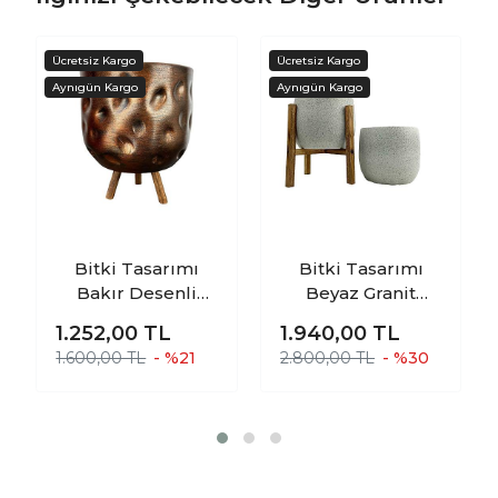
Bitki Tasarımı
Bitki Tasarımı
Bakır Desenli
Beyaz Granit
Toprak Saksı
Toprak Saksı
1.252,00
TL
1.940,00
TL
Saksılık Salon
Saksılık Salon
1.600,00 TL
- %21
2.800,00 TL
- %30
Çiçeklik 3 Ayaklı -
Çiçeklik İkili Set
19 CM
Ayaksız - 4 Ayaklı-
19 CM