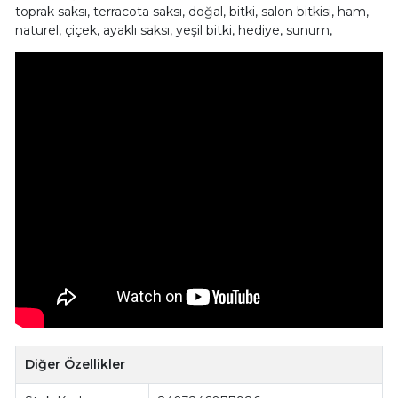
toprak saksı, terracota saksı, doğal, bitki, salon bitkisi, ham,
naturel, çiçek, ayaklı saksı, yeşil bitki, hediye, sunum,
Diğer Özellikler