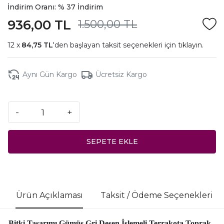
İndirim Oranı: % 37 İndirim
936,00 TL
1.500,00 TL
84,75 TL
'den başlayan taksit seçenekleri için
tıklayın.
Aynı Gün Kargo
Ücretsiz Kargo
-
+
SEPETE EKLE
Ürün Açıklaması
Taksit / Ödeme Seçenekleri
Bitki Tasarımı Gümüş Gri Desen İşlemeli Terrakota Toprak