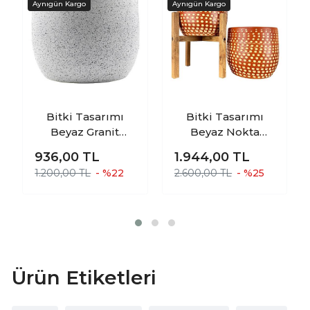
Bitki Tasarımı
Bitki Tasarımı
Beyaz Granit
Beyaz Nokta
Toprak Saksı
Desenli Toprak
936,00
TL
1.944,00
TL
Saksılık Salon
Saksı Saksılık
1.200,00 TL
- %22
2.600,00 TL
- %25
Çiçeklik - 19 CM
Salon Çiçeklik
İkili Set Ayaksız -
4 Ayaklı- 19 CM
Ürün Etiketleri