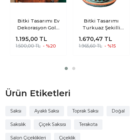
Bitki Tasarımı Ev
Bitki Tasarımı
Dekorasyon Gold
Turkuaz Şekilli
Şeritli Siyah
Artistik Çift Sırlı İç
1.195,00
TL
1.670,47
TL
Aranjmanlık
Ve Dış Mekan
1.500,00 TL
- %20
1.965,60 TL
- %15
Sunumluk Bonzai
Kullanımlı
Terracota Toprak
Tabaklı Toprak
Saksı 3 Ayaklı
Terrakota Saksı
Saksılık Salon
Çiçeklik
Ürün Etiketleri
Saksı
Ayaklı Saksı
Toprak Saksı
Doğal
Saksılık
Çiçek Saksısı
Terakota
Salon Çiçeklikleri
Çiçeklik