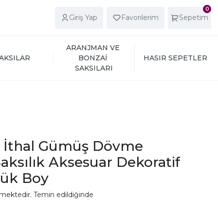
0
Giriş Yap
Favorilerim
Sepetim
ARANJMAN VE 
AKSILAR
BONZAİ 
HASIR SEPETLER
SAKSILARI
mı İthal Gümüş Dövme
aksılık Aksesuar Dekoratif
yük Boy
mektedir. Temin edildiğinde