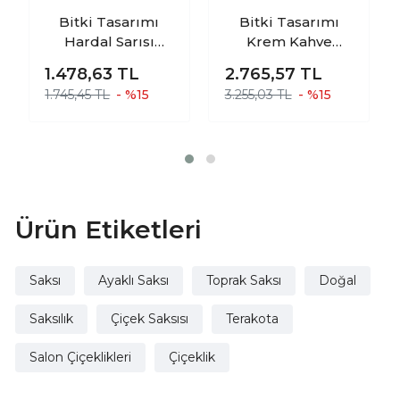
Bitki Tasarımı
Bitki Tasarımı
Hardal Sarısı
Krem Kahve
Şekilli Artistik Çift
Şekilli Ve Yeşil
1.478,63
TL
2.765,57
TL
Sırlı İç Ve Dış
Şekilli Artistik Çift
1.745,45 TL
- %15
3.255,03 TL
- %15
Mekan Kullanımlı
Sırlı İç Ve Dış
Toprak Terrakota
Mekan Kullanımlı
Saksı Saksılık
Toprak Terrakota
Salon Çiçeklik
Saksı Saksılık
Salon Çiçeklik
İkili Set
Ürün Etiketleri
Saksı
Ayaklı Saksı
Toprak Saksı
Doğal
Saksılık
Çiçek Saksısı
Terakota
Salon Çiçeklikleri
Çiçeklik