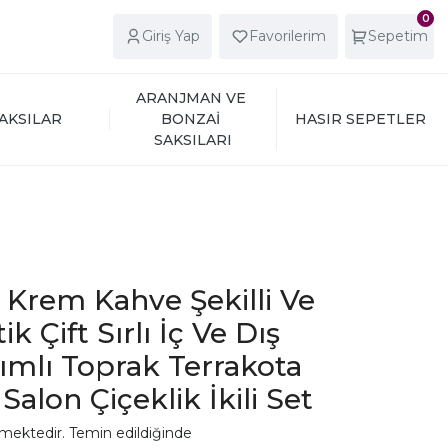
0
Giriş Yap
Favorilerim
Sepetim
ARANJMAN VE 
AKSILAR
BONZAİ 
HASIR SEPETLER
SAKSILARI
ı Krem Kahve Şekilli Ve
k Çift Sırlı İç Ve Dış
ımlı Toprak Terrakota
 Salon Çiçeklik İkili Set
mektedir. Temin edildiğinde