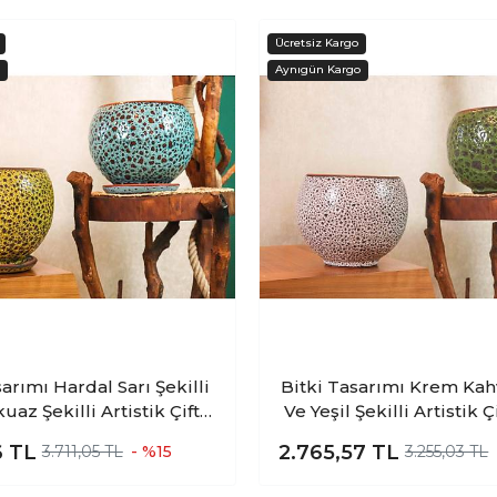
sarımı Hardal Sarı Şekilli
Bitki Tasarımı Krem Kahv
uaz Şekilli Artistik Çift
Ve Yeşil Şekilli Artistik Çi
 Ve Dış Mekan Kullanımlı
Ve Dış Mekan Kullanıml
6
TL
2.765,57
TL
3.711,05 TL
- %15
3.255,03 TL
 Toprak Terrakota Saksı
Terrakota Saksı Saksılı
 Salon Çiçeklik İkili Set
Çiçeklik İkili Se