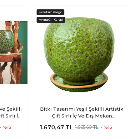
e Şekilli
Bitki Tasarımı Yeşil Şekilli Artistik
ft Sırlı İç
Çift Sırlı İç Ve Dış Mekan
ı Toprak
Kullanımlı Tabaklı Toprak
1.670,47
TL
- %15
1.965,60 TL
- %15
k Salon
Terrakota Saksı Saksılık Salon
t
Çiçeklik