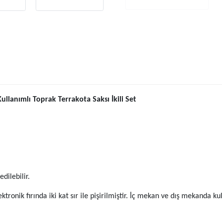
Kullanımlı Toprak Terrakota Saksı İkili Set
dilebilir.
lektronik fırında iki kat sır ile pişirilmiştir. İç mekan ve dış mekanda k