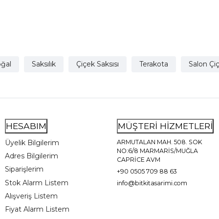
ğal
Saksılık
Çiçek Saksısı
Terakota
Salon Çiç
HESABIM
MÜŞTERİ HİZMETLERİ
Üyelik Bilgilerim
ARMUTALAN MAH. 508. SOK
NO:6/8 MARMARİS/MUĞLA
Adres Bilgilerim
CAPRİCE AVM
Siparişlerim
+90 0505 709 88 63
Stok Alarm Listem
info@bitkitasarimi.com
Alışveriş Listem
Fiyat Alarm Listem