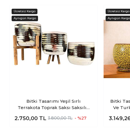
Bitki Tasarımı Yeşil Sırlı
Bitki Ta
Terrakota Toprak Saksı Saksılık
Ve Turk
Salon Çiçeklik Üçlü Set- 19 CM
Sırlı İç
2.750,00
TL
3.149,2
3.800,00 TL
- %27
Tabaklı
Saksılık