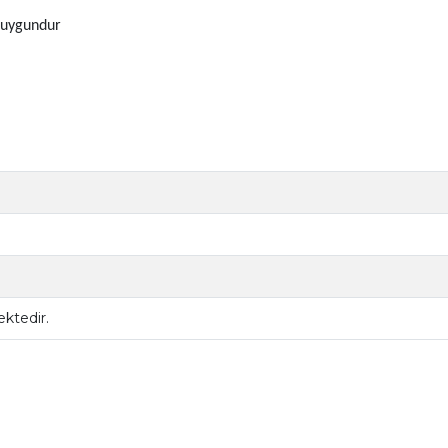
ı uygundur
ktedir.