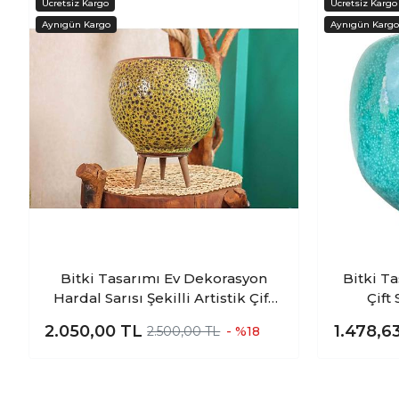
Bitki Tasarımı Ev Dekorasyon
Bitki T
Hardal Sarısı Şekilli Artistik Çift
Çift
Sırlı İç ve Dış Mekan Kullanımlı
Kullan
2.050,00
TL
1.478,6
2.500,00 TL
- %18
Ayaklı Toprak Terakota Saksı
Saksı 
Saksılık Çiçeklik