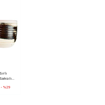
Sırlı
Saksılık
yaksız - 3
- %29