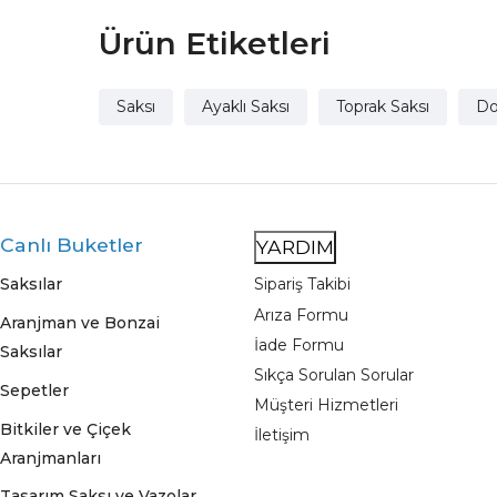
Ürün Etiketleri
Saksı
Ayaklı Saksı
Toprak Saksı
Do
Canlı Buketler
YARDIM
Saksılar
Sipariş Takibi
Arıza Formu
Aranjman ve Bonzai
İade Formu
Saksılar
Sıkça Sorulan Sorular
Sepetler
Müşteri Hizmetleri
Bitkiler ve Çiçek
İletişim
Aranjmanları
Tasarım Saksı ve Vazolar