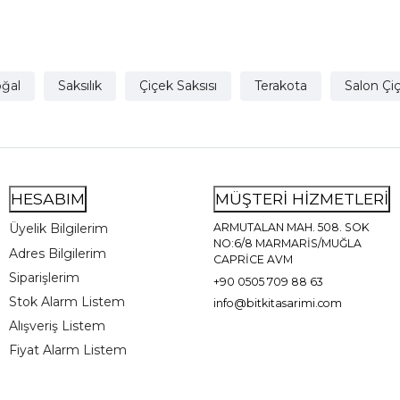
ğal
Saksılık
Çiçek Saksısı
Terakota
Salon Çiç
HESABIM
MÜŞTERİ HİZMETLERİ
Üyelik Bilgilerim
ARMUTALAN MAH. 508. SOK
NO:6/8 MARMARİS/MUĞLA
Adres Bilgilerim
CAPRİCE AVM
Siparişlerim
+90 0505 709 88 63
Stok Alarm Listem
info@bitkitasarimi.com
Alışveriş Listem
Fiyat Alarm Listem