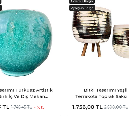
asarımı Turkuaz Artistik
Bitki Tasarımı Yeşil 
 Sırlı İç Ve Dış Mekan
Terrakota Toprak Saksı 
ımlı Toprak Terrakota
Salon Çiçeklik İkili Set A
3
TL
1.756,00
TL
1.745,45 TL
- %15
2.500,00 TL
Saksılık Salon Çiçeklik
Ayaklı- 19 CM