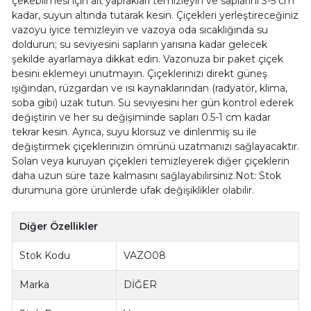
çekebilmesi için alt yaprakları temizleyin ve saplarını 3-5 cm
kadar, suyun altında tutarak kesin. Çiçekleri yerleştireceğiniz
vazoyu iyice temizleyin ve vazoya oda sıcaklığında su
doldurun; su seviyesini sapların yarısına kadar gelecek
şekilde ayarlamaya dikkat edin. Vazonuza bir paket çiçek
besini eklemeyi unutmayın. Çiçeklerinizi direkt güneş
ışığından, rüzgardan ve ısı kaynaklarından (radyatör, klima,
soba gibi) uzak tutun. Su seviyesini her gün kontrol ederek
değiştirin ve her su değişiminde sapları 0.5-1 cm kadar
tekrar kesin. Ayrıca, suyu klorsuz ve dinlenmiş su ile
değiştirmek çiçeklerinizin ömrünü uzatmanızı sağlayacaktır.
Solan veya kuruyan çiçekleri temizleyerek diğer çiçeklerin
daha uzun süre taze kalmasını sağlayabilirsiniz.Not: Stok
durumuna göre ürünlerde ufak değişiklikler olabilir.
Diğer Özellikler
Stok Kodu
VAZO08
Marka
DİĞER