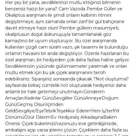
Her şey bir yana, sevdiklerinizi mutlu ettiğinizi bilmenin
benzersiz hazzı bir yana? Cam Vazoda Pembe Güller ve
Okaliptus aranjmanı ile şimdi onların kalbinin ritmini
değiştirmeye, aynı zamanda onları zarif bir gül bahçesine
davet etmeye hazır olun! Pembe güllerin masumiyeti,
okaliptusun doğal dokunuşuyla tamamlanarak göz
kamaştırıcı bir uyum oluşturuyor. Bu özel aranjmanda
kullanılan çizgili cam sürahi vazo, şık tasarımı ile bulunduğu
ortamın havasını bir anda değiştiriyor. Özenle hazırlanan bu
özel aranjman, bir hediyeden çok daha fazlası haline geliyor.
Sevdiklerinizin yüzünde gülümsemeler yaratmak ve onları
mutlu etmek için bu şık çiçek aranjmanını tercih
edebilirsiniz. Siparişiniz sonrasında çıkacak ?Not oluşturma?
sayfasında birkaç cümlelik not oluşturarak hediyenizi daha
anlamlı bir hale getirmeyi unutmayın.Gönderim
Amaçları;Kadınlar GünüSevgililer GünüAnneyeDoğum
GünüGeçmiş Olsunİçimden
GeldiSevgiliye/EşeTebrikTeşekkür EderimYeni İş/terfiYıl
DönümüÖzür DilerimEv Hediyesiİş ArkadaşınaBakım
Önerisi: Çiçek buketinizi/vazonuzu eve getirdiğinizde,
ambalajını açıp varsa iplerini çözün. Çiçeklerin daha fazla su