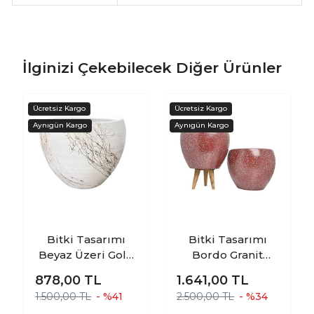
İlginizi Çekebilecek Diğer Ürünler
Bitki Tasarımı
Bitki Tasarımı
Beyaz Üzeri Gold
Bordo Granit
Mermer Efektli
Toprak Saksı
878,00
TL
1.641,00
TL
Toprak Saksı
Saksılık Salon
1.500,00 TL
- %41
2.500,00 TL
- %34
Saksılık Salon
Çiçeklik İkili Set