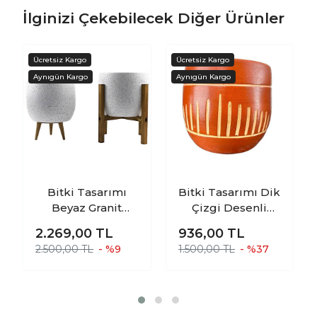
İlginizi Çekebilecek Diğer Ürünler
Bitki Tasarımı
Bitki Tasarımı Dik
Beyaz Granit
Çizgi Desenli
Toprak Saksı
Toprak Saksı
2.269,00
TL
936,00
TL
Saksılık Salon
Saksılık Salon
2.500,00 TL
- %9
1.500,00 TL
- %37
Çiçeklik İkili Set 3
Çiçeklik - 19 CM
Ayaklı- 4 Ayaklı-
19 CM