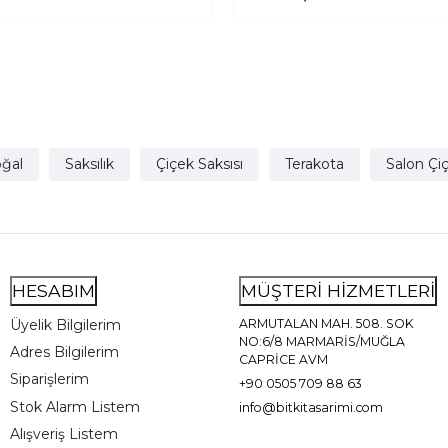
Çiçeklik İkili Set
Salon Çiçeklik İkili
ğal
Saksılık
Çiçek Saksısı
Terakota
Salon Çiç
HESABIM
MÜŞTERİ HİZMETLERİ
Üyelik Bilgilerim
ARMUTALAN MAH. 508. SOK
NO:6/8 MARMARİS/MUĞLA
Adres Bilgilerim
CAPRİCE AVM
Siparişlerim
+90 0505 709 88 63
Stok Alarm Listem
info@bitkitasarimi.com
Alışveriş Listem