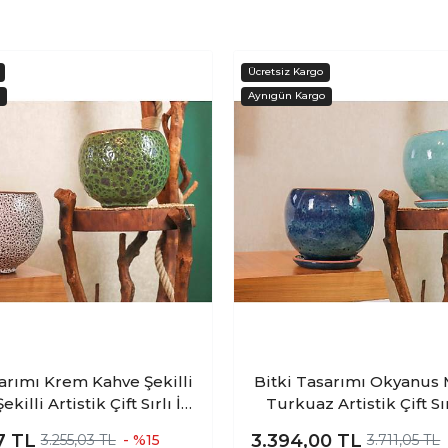
sarımı Krem Kahve Şekilli
Bitki Tasarımı Okyanus 
ekilli Artistik Çift Sırlı İç
Turkuaz Artistik Çift Sırlı İç Ve
Mekan Kullanımlı Toprak
Dış Mekan Kullanımlı 
57
TL
3.394,00
TL
3.255,03 TL
- %15
3.711,05 TL
ta Saksı Saksılık Salon
Toprak Terrakota Saksı 