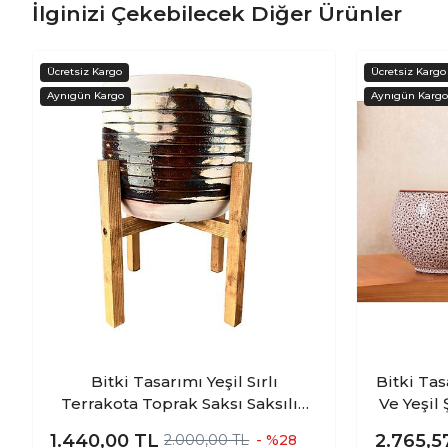
İlginizi Çekebilecek Diğer Ürünler
Bitki Tasarımı Yeşil Sırlı
Bitki Ta
Terrakota Toprak Saksı Saksılık
Ve Yeşil Ş
Salon Çiçeklik 4 Ayaklı - 19 CM
Ve Dış 
1.440,00
TL
2.765,
2.000,00 TL
- %28
Terrako