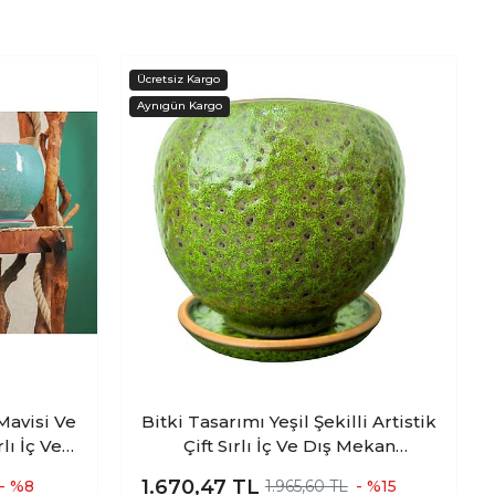
Mavisi Ve
Bitki Tasarımı Yeşil Şekilli Artistik
Çift Sırlı İç Ve Dış Mekan
Tabaklı
Kullanımlı Tabaklı Toprak
1.670,47
TL
- %8
1.965,60 TL
- %15
Saksılık
Terrakota Saksı Saksılık Salon