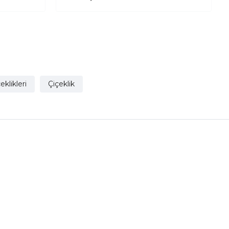
 Set
Çiçeklik
eklikleri
Çiçeklik