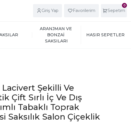
0
Giriş Yap
Favorilerim
Sepetim
ARANJMAN VE 
AKSILAR
BONZAİ 
HASIR SEPETLER
SAKSILARI
 Lacivert Şekilli Ve
k Çift Sırlı İç Ve Dış
ımlı Tabaklı Toprak
i Saksılık Salon Çiçeklik