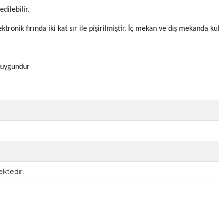
dilebilir.
lektronik fırında iki kat sır ile pişirilmiştir. İç mekan ve dış mekanda k
ı uygundur
ktedir.