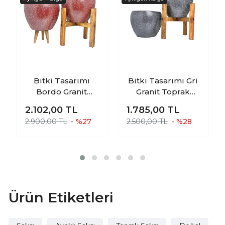
Bitki Tasarımı
Bitki Tasarımı Gri
Bordo Granit
Granit Toprak
Toprak Saksı
Saksı Saksılık
2.102,00
TL
1.785,00
TL
Saksılık Salon
Salon Çiçeklik
2.900,00 TL
- %27
2.500,00 TL
- %28
Çiçeklik İkili Set 3
İkili Set Ayaksız -
Ayaklı- 4 Ayaklı- 15
4 Ayaklı- 15 CM
CM
Ürün Etiketleri