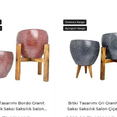
 Tasarımı Bordo Granit
Bitki Tasarımı Gri Gran
k Saksı Saksılık Salon
Saksı Saksılık Salon Çiçe
ik İkili Set Ayaksız - 4
Set 3 Ayaklı- 4 Ayaklı