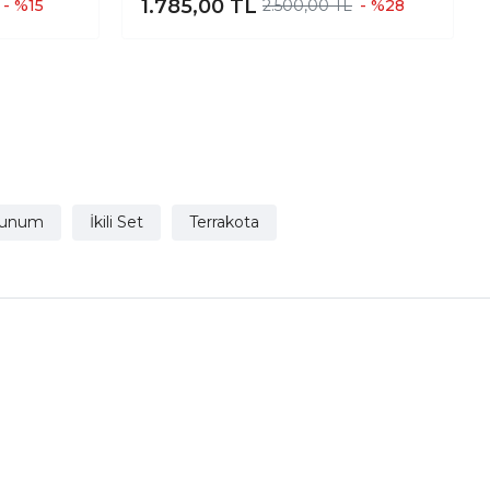
1.785,00
TL
- %15
2.500,00 TL
- %28
unum
İkili Set
Terrakota