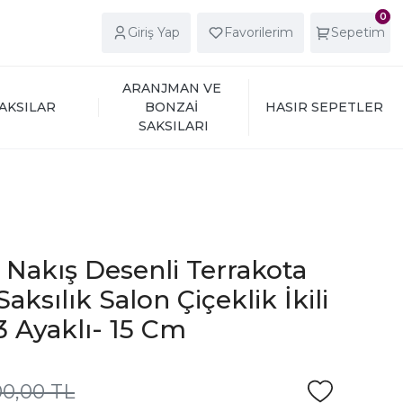
0
Giriş Yap
Favorilerim
Sepetim
ARANJMAN VE 
AKSILAR
BONZAİ 
HASIR SEPETLER
SAKSILARI
ı Nakış Desenli Terrakota
aksılık Salon Çiçeklik İkili
3 Ayaklı- 15 Cm
00,00 TL