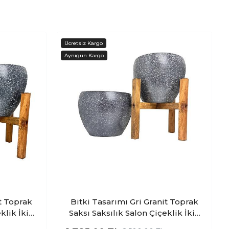
it Toprak
Bitki Tasarımı Gri Granit Toprak
klik İkili
Saksı Saksılık Salon Çiçeklik İkili
- 15 CM
Set Ayaksız - 4 Ayaklı- 15 CM