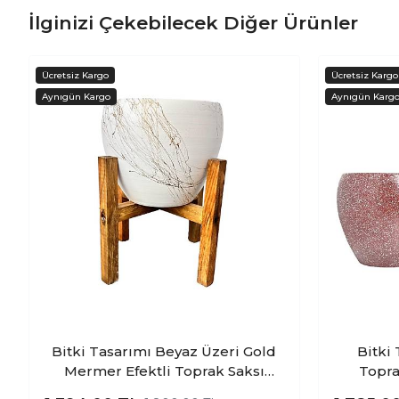
İlginizi Çekebilecek Diğer Ürünler
Bitki Tasarımı Beyaz Üzeri Gold
Bitki
Mermer Efektli Toprak Saksı
Topra
Saksılık Salon Çiçeklik 4 Ayaklı -
Çiçekl