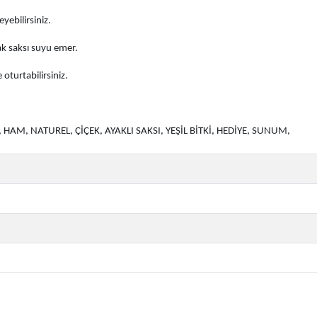
yebilirsiniz.
ak saksı suyu emer.
e oturtabilirsiniz.
 HAM, NATUREL, ÇİÇEK, AYAKLI SAKSI, YEŞİL BİTKİ, HEDİYE, SUNUM,