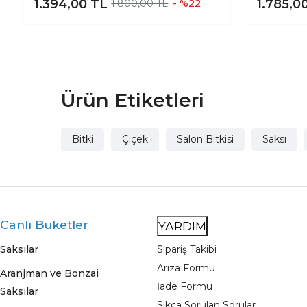
1.394,00
TL
1.785,0
1.800,00 TL
- %22
15 Cm
Ürün Etiketleri
Bitki
Çiçek
Salon Bitkisi
Saksı
Canlı Buketler
YARDIM
Saksılar
Sipariş Takibi
Arıza Formu
Aranjman ve Bonzai
İade Formu
Saksılar
Sıkça Sorulan Sorular