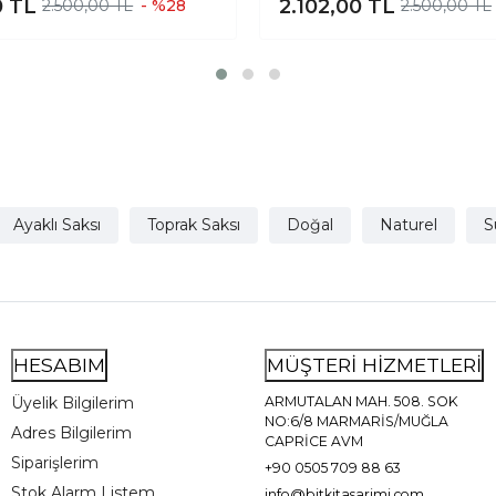
0
TL
2.102,00
TL
2.500,00 TL
- %28
2.500,00 TL
Ayaklı- 15 CM
Ayaklı Saksı
Toprak Saksı
Doğal
Naturel
S
HESABIM
MÜŞTERİ HİZMETLERİ
Üyelik Bilgilerim
ARMUTALAN MAH. 508. SOK
NO:6/8 MARMARİS/MUĞLA
Adres Bilgilerim
CAPRİCE AVM
Siparişlerim
+90 0505 709 88 63
Stok Alarm Listem
info@bitkitasarimi.com