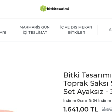
MARMARİS GÜN 
İÇ VE DIŞ MEKAN 
S
ARI
İÇİ TESLİMAT
BİTKİLER
Bitki Tasarım
Toprak Saksı S
Set Ayaksız - 
İndirim Oranı: % 34 İndirim
1.641,00 TL
2.5