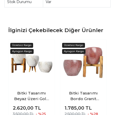
Stok Durumu
Var
İlginizi Çekebilecek Diğer Ürünler
Bitki Tasarımı
Bitki Tasarımı
Beyaz Üzeri Gold
Bordo Granit
Mermer Efektli
Toprak Saksı
2.620,00
TL
1.785,00
TL
Toprak Saksı
Saksılık Salon
3.500,00 TL
- %25
2.500,00 TL
- %28