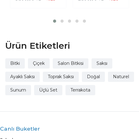
Saksılık Salon
Çiçeklik İkili Set
Çiçeklik Üçlü Set
Ayaksız - 4 Ayaklı-
- 15 Cm
15 CM
Ürün Etiketleri
Bitki
Çiçek
Salon Bitkisi
Saksı
Ayaklı Saksı
Toprak Saksı
Doğal
Naturel
Sunum
Üçlü Set
Terrakota
Canlı Buketler