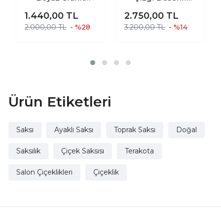
Toprak Saksı
Toprak Saksı
1.440,00
TL
2.750,00
TL
Saksılık Salon
Saksılık Salon
2.000,00 TL
- %28
3.200,00 TL
- %14
Çiçeklik 4 Ayaklı -
Çiçeklik Üçlü Set
19 CM
- 19 CM
Ürün Etiketleri
Saksı
Ayaklı Saksı
Toprak Saksı
Doğal
Saksılık
Çiçek Saksısı
Terakota
Salon Çiçeklikleri
Çiçeklik