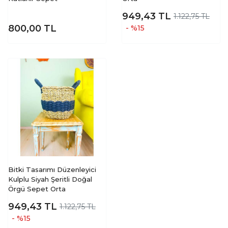
949,43
TL
1.122,75 TL
800,00
TL
- %15
Bitki Tasarımı Düzenleyici
Kulplu Siyah Şeritli Doğal
Örgü Sepet Orta
949,43
TL
1.122,75 TL
- %15