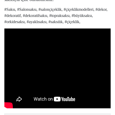
#Saksı, #Salonsaksı, #salonçiçeklik, #çiçeklikmodelleri, #dekor,
#dekoratif, #dekoratifsaksı, #topraksaksı, #büyüksaksı,
#orkidesaksı, #ayaklısaksı, #saksılık, #çiçeklik,