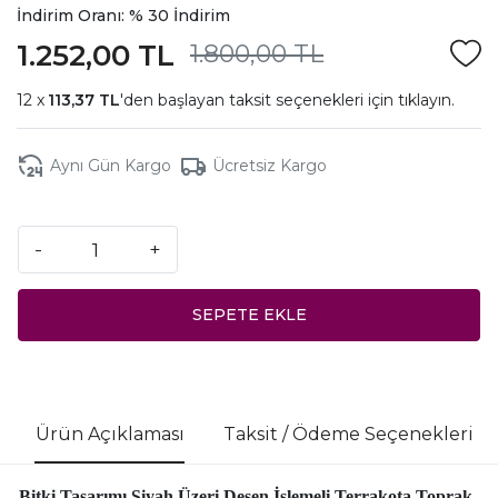
İndirim Oranı: % 30 İndirim
1.252,00 TL
1.800,00 TL
113,37 TL
'den başlayan taksit seçenekleri için
tıklayın.
Aynı Gün Kargo
Ücretsiz Kargo
-
+
SEPETE EKLE
Ürün Açıklaması
Taksit / Ödeme Seçenekleri
Bitki Tasarımı Siyah Üzeri Desen İşlemeli Terrakota Toprak