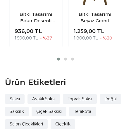
Bitki Tasarımı
Bitki Tasarımı
Bakır Desenli
Beyaz Granit
Toprak Saksı
Toprak Saksı
936,00
TL
1.259,00
TL
Saksılık Salon
Saksılık Salon
1.500,00 TL
- %37
1.800,00 TL
- %30
Çiçeklik - 19 CM
Çiçeklik 3 Ayaklı -
19 CM
Ürün Etiketleri
Saksı
Ayaklı Saksı
Toprak Saksı
Doğal
Saksılık
Çiçek Saksısı
Terakota
Salon Çiçeklikleri
Çiçeklik