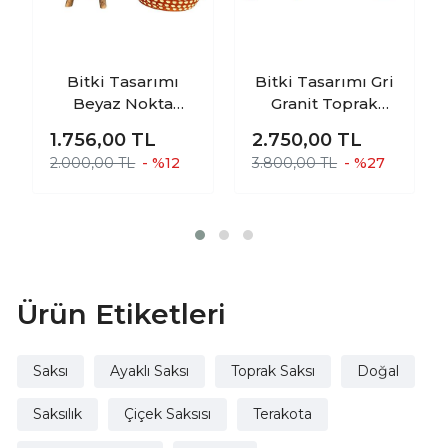
Bitki Tasarımı
Bitki Tasarımı Gri
Beyaz Nokta
Granit Toprak
Desenli Toprak
Saksı Saksılık
1.756,00
TL
2.750,00
TL
Saksı Saksılık
Salon Çiçeklik
2.000,00 TL
- %12
3.800,00 TL
- %27
Salon Çiçeklik
Üçlü Set- 19 CM
İkili Set Ayaksız -
3 Ayaklı- 19 CM
Ürün Etiketleri
Saksı
Ayaklı Saksı
Toprak Saksı
Doğal
Saksılık
Çiçek Saksısı
Terakota