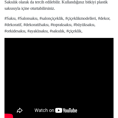
Saksılık olarak da tercih edilebilir. Kullandığınız bitkiyi plastik
saksısıyla içine oturtabilirsiniz.
#Saksı, #Salonsaksı, #salonçiçeklik, #çiçeklikmodelleri, #dekor,
#dekoratif, #dekoratifsaksı, #topraksaksı, #büyüksaksı,
#orkidesaksı, #ayaklısaksı, #saksılık, #çiçeklik,